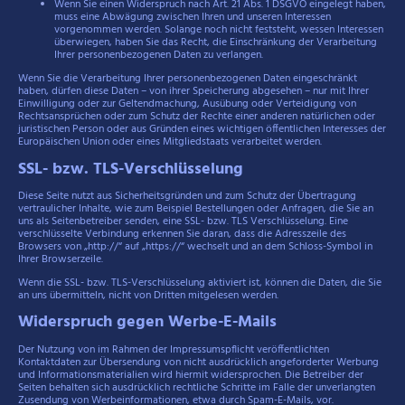
Wenn Sie einen Widerspruch nach Art. 21 Abs. 1 DSGVO eingelegt haben,
muss eine Abwägung zwischen Ihren und unseren Interessen
vorgenommen werden. Solange noch nicht feststeht, wessen Interessen
überwiegen, haben Sie das Recht, die Einschränkung der Verarbeitung
Ihrer personenbezogenen Daten zu verlangen.
Wenn Sie die Verarbeitung Ihrer personenbezogenen Daten eingeschränkt
haben, dürfen diese Daten – von ihrer Speicherung abgesehen – nur mit Ihrer
Einwilligung oder zur Geltendmachung, Ausübung oder Verteidigung von
Rechtsansprüchen oder zum Schutz der Rechte einer anderen natürlichen oder
juristischen Person oder aus Gründen eines wichtigen öffentlichen Interesses der
Europäischen Union oder eines Mitgliedstaats verarbeitet werden.
SSL- bzw. TLS-Verschlüsselung
Diese Seite nutzt aus Sicherheitsgründen und zum Schutz der Übertragung
vertraulicher Inhalte, wie zum Beispiel Bestellungen oder Anfragen, die Sie an
uns als Seitenbetreiber senden, eine SSL- bzw. TLS Verschlüsselung. Eine
verschlüsselte Verbindung erkennen Sie daran, dass die Adresszeile des
Browsers von „http://“ auf „https://“ wechselt und an dem Schloss-Symbol in
Ihrer Browserzeile.
Wenn die SSL- bzw. TLS-Verschlüsselung aktiviert ist, können die Daten, die Sie
an uns übermitteln, nicht von Dritten mitgelesen werden.
Widerspruch gegen Werbe-E-Mails
Der Nutzung von im Rahmen der Impressumspflicht veröffentlichten
Kontaktdaten zur Übersendung von nicht ausdrücklich angeforderter Werbung
und Informationsmaterialien wird hiermit widersprochen. Die Betreiber der
Seiten behalten sich ausdrücklich rechtliche Schritte im Falle der unverlangten
Zusendung von Werbeinformationen, etwa durch Spam-E-Mails, vor.