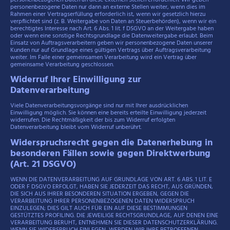
personenbezogene Daten nur dann an externe Stellen weiter, wenn dies im
Rahmen einer Vertragserfüllung erforderlich ist, wenn wir gesetzlich hierzu
verpflichtet sind (z. B. Weitergabe von Daten an Steuerbehörden), wenn wir ein
berechtigtes Interesse nach Art. 6 Abs. 1 lit. f DSGVO an der Weitergabe haben
oder wenn eine sonstige Rechtsgrundlage die Datenweitergabe erlaubt. Beim
Einsatz von Auftragsverarbeitern geben wir personenbezogene Daten unserer
Kunden nur auf Grundlage eines gültigen Vertrags über Auftragsverarbeitung
weiter. Im Falle einer gemeinsamen Verarbeitung wird ein Vertrag über
gemeinsame Verarbeitung geschlossen.
Widerruf Ihrer Einwilligung zur
Datenverarbeitung
Viele Datenverarbeitungsvorgänge sind nur mit Ihrer ausdrücklichen
Einwilligung möglich. Sie können eine bereits erteilte Einwilligung jederzeit
widerrufen. Die Rechtmäßigkeit der bis zum Widerruf erfolgten
Datenverarbeitung bleibt vom Widerruf unberührt.
Widerspruchsrecht gegen die Datenerhebung in
besonderen Fällen sowie gegen Direktwerbung
(Art. 21 DSGVO)
WENN DIE DATENVERARBEITUNG AUF GRUNDLAGE VON ART. 6 ABS. 1 LIT. E
ODER F DSGVO ERFOLGT, HABEN SIE JEDERZEIT DAS RECHT, AUS GRÜNDEN,
DIE SICH AUS IHRER BESONDEREN SITUATION ERGEBEN, GEGEN DIE
VERARBEITUNG IHRER PERSONENBEZOGENEN DATEN WIDERSPRUCH
EINZULEGEN; DIES GILT AUCH FÜR EIN AUF DIESE BESTIMMUNGEN
GESTÜTZTES PROFILING. DIE JEWEILIGE RECHTSGRUNDLAGE, AUF DENEN EINE
VERARBEITUNG BERUHT, ENTNEHMEN SIE DIESER DATENSCHUTZERKLÄRUNG.
WENN SIE WIDERSPRUCH EINLEGEN, WERDEN WIR IHRE BETROFFENEN