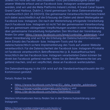
Soweit mit Hilfe des hier beschriebenen Tools personenbezogene Daten auf
unserer Website erfasst und an Facebook bzw. Instagram weitergeleitet
werden, sind wir und die Meta Platforms Ireland Limited, 4 Grand Canal Square,
Grand Canal Harbour, Dublin 2, Irland gemeinsam für diese Datenverarbeitung
verantwortlich (Art. 26 DSGVO). Die gemeinsame Verantwortlichkeit beschränkt
sich dabei ausschließlich auf die Erfassung der Daten und deren Weitergabe an
Facebook bzw. Instagram. Die nach der Weiterleitung erfolgende Verarbeitung
durch Facebook bzw. Instagram ist nicht Teil der gemeinsamen Verantwortung.
Die uns gemeinsam obliegenden Verpflichtungen wurden in einer Vereinbarung
über gemeinsame Verarbeitung festgehalten. Den Wortlaut der Vereinbarung
finden Sie unter:
https://www.facebook.com/legal/controller_addendum
. Laut
dieser Vereinbarung sind wir für die Erteilung der Datenschutzinformationen
beim Einsatz des Facebook- bzw. Instagram-Tools und für die
datenschutzrechtlich sichere Implementierung des Tools auf unserer Website
verantwortlich. Für die Datensicherheit der Facebook bzw. Instagram-Produkte
ist Facebook verantwortlich. Betroffenenrechte (z. B. Auskunftsersuchen)
hinsichtlich der bei Facebook bzw. Instagram verarbeiteten Daten können Sie
direkt bei Facebook geltend machen. Wenn Sie die Betroffenenrechte bei uns
geltend machen, sind wir verpflichtet, diese an Facebook weiterzuleiten.
Die Datenübertragung in die USA wird auf die Standardvertragsklauseln der EU-
Kommission gestützt.
Details finden Sie hier:
https://www.facebook.com/legal/EU_data_transfer_addendum
,
https://privacycenter.instagram.com/policy/
und
https://de-de.facebook.com/help/566994660333381
.
Weitere Informationen hierzu finden Sie in der Datenschutzerklärung von
Instagram:
https://privacycenter.instagram.com/policy/
.