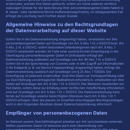
widerrufen, werden Ihre Daten gelöscht, sofern wir keine anderen rechtlich
zulässigen Gründe für die Speicherung Ihrer personenbezogenen Daten haben (z.
B. steuer- oder handelsrechtliche Aufbewahrungsfristen); im letztgenannten Fall
erfolgt die Löschung nach Fortfall dieser Gründe.
Allgemeine Hinweise zu den Rechtsgrundlagen
der Datenverarbeitung auf dieser Website
Sofern Sie in die Datenverarbeitung eingewilligt haben, verarbeiten wir Ihre
personenbezogenen Daten auf Grundlage von Art. 6 Abs. 1 lit. a DSGVO bzw. Art.
9 Abs. 2 lit. a DSGVO, sofern besondere Datenkategorien nach Art. 9 Abs. 1
DSGVO verarbeitet werden. Im Falle einer ausdrücklichen Einwilligung in die
Übertragung personenbezogener Daten in Drittstaaten erfolgt die
Datenverarbeitung außerdem auf Grundlage von Art. 49 Abs. 1 lit. a DSGVO.
Sofern Sie in die Speicherung von Cookies oder in den Zugriff auf Informationen
in Ihr Endgerät (z. B. via Device-Fingerprinting) eingewilligt haben, erfolgt die
Datenverarbeitung zusätzlich auf Grundlage von § 25 Abs. 1 TDDDG. Die
Einwilligung ist jederzeit widerrufbar. Sind Ihre Daten zur Vertragserfüllung oder
zur Durchführung vorvertraglicher Maßnahmen erforderlich, verarbeiten wir Ihre
Daten auf Grundlage des Art. 6 Abs. 1 lit. b DSGVO. Des Weiteren verarbeiten wir
Ihre Daten, sofern diese zur Erfüllung einer rechtlichen Verpflichtung erforderlich
sind auf Grundlage von Art. 6 Abs. 1 lit. c DSGVO. Die Datenverarbeitung kann
ferner auf Grundlage unseres berechtigten Interesses nach Art. 6 Abs. 1 lit. f
DSGVO erfolgen. Über die jeweils im Einzelfall einschlägigen Rechtsgrundlagen
wird in den folgenden Absätzen dieser Datenschutzerklärung informiert.
Empfänger von personenbezogenen Daten
Im Rahmen unserer Geschäftstätigkeit arbeiten wir mit verschiedenen externen
Stellen zusammen. Dabei ist teilweise auch eine Übermittlung von
personenbezogenen Daten an diese externen Stellen erforderlich. Wir geben