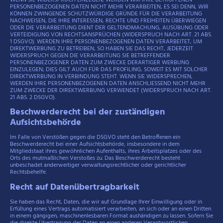
PERSONENBEZOGENEN DATEN NICHT MEHR VERARBEITEN, ES SEI DENN, WIR
KÖNNEN ZWINGENDE SCHUTZWÜRDIGE GRÜNDE FÜR DIE VERARBEITUNG
NACHWEISEN, DIE IHRE INTERESSEN, RECHTE UND FREIHEITEN ÜBERWIEGEN
ODER DIE VERARBEITUNG DIENT DER GELTENDMACHUNG, AUSÜBUNG ODER
VERTEIDIGUNG VON RECHTSANSPRÜCHEN (WIDERSPRUCH NACH ART. 21 ABS.
1 DSGVO). WERDEN IHRE PERSONENBEZOGENEN DATEN VERARBEITET, UM
DIREKTWERBUNG ZU BETREIBEN, SO HABEN SIE DAS RECHT, JEDERZEIT
WIDERSPRUCH GEGEN DIE VERARBEITUNG SIE BETREFFENDER
PERSONENBEZOGENER DATEN ZUM ZWECKE DERARTIGER WERBUNG
EINZULEGEN; DIES GILT AUCH FÜR DAS PROFILING, SOWEIT ES MIT SOLCHER
DIREKTWERBUNG IN VERBINDUNG STEHT. WENN SIE WIDERSPRECHEN,
WERDEN IHRE PERSONENBEZOGENEN DATEN ANSCHLIESSEND NICHT MEHR
ZUM ZWECKE DER DIREKTWERBUNG VERWENDET (WIDERSPRUCH NACH ART.
21 ABS. 2 DSGVO).
Beschwerderecht bei der zuständigen
Aufsichtsbehörde
Im Falle von Verstößen gegen die DSGVO steht den Betroffenen ein
Beschwerderecht bei einer Aufsichtsbehörde, insbesondere in dem
Mitgliedstaat ihres gewöhnlichen Aufenthalts, ihres Arbeitsplatzes oder des
Orts des mutmaßlichen Verstoßes zu. Das Beschwerderecht besteht
unbeschadet anderweitiger verwaltungsrechtlicher oder gerichtlicher
Rechtsbehelfe.
Recht auf Datenübertragbarkeit
Sie haben das Recht, Daten, die wir auf Grundlage Ihrer Einwilligung oder in
Erfüllung eines Vertrags automatisiert verarbeiten, an sich oder an einen Dritten
in einem gängigen, maschinenlesbaren Format aushändigen zu lassen. Sofern Sie
die direkte Übertragung der Daten an einen anderen Verantwortlichen