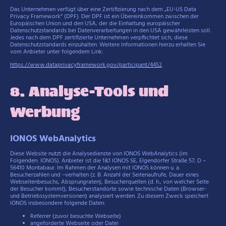
Das Unternehmen verfügt über eine Zertifizierung nach dem „EU-US Data
Privacy Framework“ (DPF). Der DPF ist ein Übereinkommen zwischen der
Europäischen Union und den USA, der die Einhaltung europäischer
Datenschutzstandards bei Datenverarbeitungen in den USA gewährleisten soll.
Jedes nach dem DPF zertifizierte Unternehmen verpflichtet sich, diese
Datenschutzstandards einzuhalten. Weitere Informationen hierzu erhalten Sie
vom Anbieter unter folgendem Link:
https://www.dataprivacyframework.gov/participant/4452
.
8. Analyse-Tools und
Werbung
IONOS WebAnalytics
Diese Website nutzt die Analysedienste von IONOS WebAnalytics (im
Folgenden: IONOS). Anbieter ist die 1&1 IONOS SE, Elgendorfer Straße 57, D –
56410 Montabaur. Im Rahmen der Analysen mit IONOS können u. a.
Besucherzahlen und –verhalten (z. B. Anzahl der Seitenaufrufe, Dauer eines
Webseitenbesuchs, Absprungraten), Besucherquellen (d. h., von welcher Seite
der Besucher kommt), Besucherstandorte sowie technische Daten (Browser-
und Betriebssystemversionen) analysiert werden. Zu diesem Zweck speichert
IONOS insbesondere folgende Daten:
Referrer (zuvor besuchte Webseite)
angeforderte Webseite oder Datei