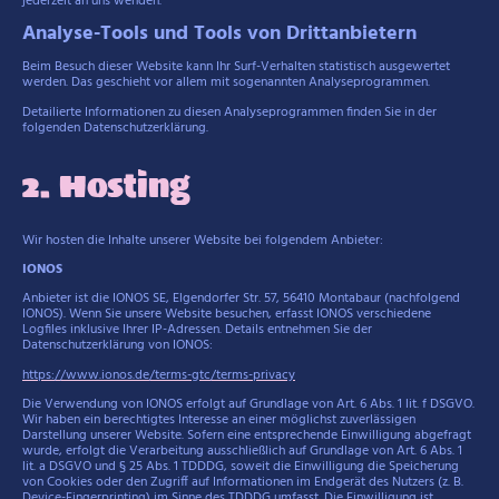
jederzeit an uns wenden.
Analyse-Tools und Tools von Drittanbietern
Beim Besuch dieser Website kann Ihr Surf-Verhalten statistisch ausgewertet
werden. Das geschieht vor allem mit sogenannten Analyseprogrammen.
Detailierte Informationen zu diesen Analyseprogrammen finden Sie in der
folgenden Datenschutzerklärung.
2. Hosting
Wir hosten die Inhalte unserer Website bei folgendem Anbieter:
IONOS
Anbieter ist die IONOS SE, Elgendorfer Str. 57, 56410 Montabaur (nachfolgend
IONOS). Wenn Sie unsere Website besuchen, erfasst IONOS verschiedene
Logfiles inklusive Ihrer IP-Adressen. Details entnehmen Sie der
Datenschutzerklärung von IONOS:
https://www.ionos.de/terms-gtc/terms-privacy
Die Verwendung von IONOS erfolgt auf Grundlage von Art. 6 Abs. 1 lit. f DSGVO.
Wir haben ein berechtigtes Interesse an einer möglichst zuverlässigen
Darstellung unserer Website. Sofern eine entsprechende Einwilligung abgefragt
wurde, erfolgt die Verarbeitung ausschließlich auf Grundlage von Art. 6 Abs. 1
lit. a DSGVO und § 25 Abs. 1 TDDDG, soweit die Einwilligung die Speicherung
von Cookies oder den Zugriff auf Informationen im Endgerät des Nutzers (z. B.
Device-Fingerprinting) im Sinne des TDDDG umfasst. Die Einwilligung ist