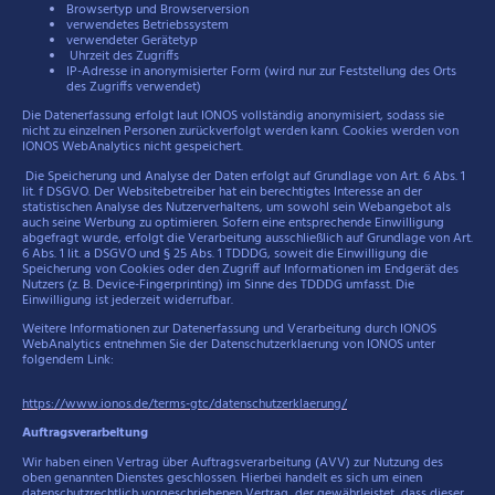
Browsertyp und Browserversion
verwendetes Betriebssystem
verwendeter Gerätetyp
Uhrzeit des Zugriffs
IP-Adresse in anonymisierter Form (wird nur zur Feststellung des Orts
des Zugriffs verwendet)
Die Datenerfassung erfolgt laut IONOS vollständig anonymisiert, sodass sie
nicht zu einzelnen Personen zurückverfolgt werden kann. Cookies werden von
IONOS WebAnalytics nicht gespeichert.
Die Speicherung und Analyse der Daten erfolgt auf Grundlage von Art. 6 Abs. 1
lit. f DSGVO. Der Websitebetreiber hat ein berechtigtes Interesse an der
statistischen Analyse des Nutzerverhaltens, um sowohl sein Webangebot als
auch seine Werbung zu optimieren. Sofern eine entsprechende Einwilligung
abgefragt wurde, erfolgt die Verarbeitung ausschließlich auf Grundlage von Art.
6 Abs. 1 lit. a DSGVO und § 25 Abs. 1 TDDDG, soweit die Einwilligung die
Speicherung von Cookies oder den Zugriff auf Informationen im Endgerät des
Nutzers (z. B. Device-Fingerprinting) im Sinne des TDDDG umfasst. Die
Einwilligung ist jederzeit widerrufbar.
Weitere Informationen zur Datenerfassung und Verarbeitung durch IONOS
WebAnalytics entnehmen Sie der Datenschutzerklaerung von IONOS unter
folgendem Link:
https://www.ionos.de/terms-gtc/datenschutzerklaerung/
Auftragsverarbeitung
Wir haben einen Vertrag über Auftragsverarbeitung (AVV) zur Nutzung des
oben genannten Dienstes geschlossen. Hierbei handelt es sich um einen
datenschutzrechtlich vorgeschriebenen Vertrag, der gewährleistet, dass dieser